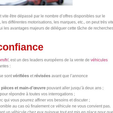
vite être dépassé par le nombre d’offres disponibles sur le
es différentes motorisations, les marques, etc., on peut très vit
ui les avantages majeurs de déléguer cette tâche de recherche
confiance
m/fr/
, est un des leaders européens de la vente de
véhicules
antes :
ose sont
vérifiées
et
révisées
avant que l’annonce
e pièces et main-d’œuvre
pouvant aller jusqu’à deux ans ;
pour répondre à toutes vos interrogations ;
c qui vous pourrez affiner vos besoins et discuter ;
onible au cas où finalement ce véhicule ne vous convient pas.
ant un véhicule chez eux puisque tout est mis en place pour qu