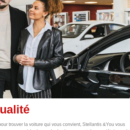
ualité
our trouver la voiture qui vous convient, Stellantis &You vous