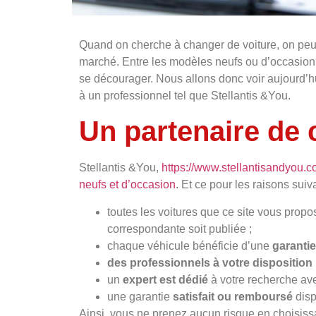
Quand on cherche à changer de voiture, on peut 
marché. Entre les modèles neufs ou d’occasion, l
se décourager. Nous allons donc voir aujourd’h
à un professionnel tel que Stellantis &You.
Un partenaire de 
Stellantis &You,
https://www.stellantisandyou.co
neufs et d’occasion
. Et ce pour les raisons suiv
toutes les voitures que ce site vous prop
correspondante soit publiée ;
chaque véhicule bénéficie d’une
garanti
des professionnels à votre disposition
un
expert est dédié
à votre recherche ave
une garantie
satisfait ou remboursé
disp
Ainsi, vous ne prenez aucun risque en choisiss